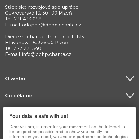
Středisko rozvojové spolupráce
Cukrovarská 16, 301 00 Plzeň
Tel: 731 433 058
E-mail:
adopce@dchp.charita.cz
Diecézní charita Plzeň – ředitelství
Hlavanova 16, 326 00 Plzeň
Tel: 377 221 540
E-mail: info@dchp.charita.cz
O webu
Co děláme
Jak nás podpořit
Your data is safe with us!
Dear visitors, in order for your movement on the Internet to
be as good as possible and to show you mostly the
information you need, we and our partners use technologies