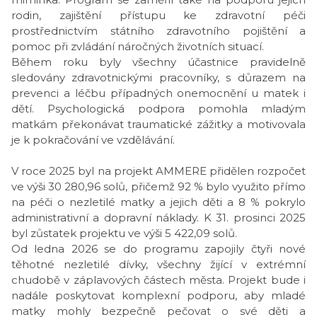
rodin, zajištění přístupu ke zdravotní péči
prostřednictvím státního zdravotního pojištění a
pomoc při zvládání náročných životních situací.
Během roku byly všechny účastnice pravidelně
sledovány zdravotnickými pracovníky, s důrazem na
prevenci a léčbu případných onemocnění u matek i
dětí. Psychologická podpora pomohla mladým
matkám překonávat traumatické zážitky a motivovala
je k pokračování ve vzdělávání.
V roce 2025 byl na projekt AMMERE přidělen rozpočet
ve výši 30 280,96 solů, přičemž 92 % bylo využito přímo
na péči o nezletilé matky a jejich děti a 8 % pokrylo
administrativní a dopravní náklady. K 31. prosinci 2025
byl zůstatek projektu ve výši 5 422,09 solů.
Od ledna 2026 se do programu zapojily čtyři nové
těhotné nezletilé dívky, všechny žijící v extrémní
chudobě v záplavových částech města. Projekt bude i
nadále poskytovat komplexní podporu, aby mladé
matky mohly bezpečně pečovat o své děti a