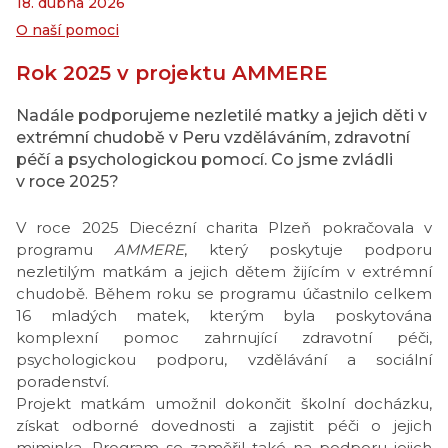
18. dubna 2026
O naší pomoci
Rok 2025 v projektu AMMERE
Nadále podporujeme nezletilé matky a jejich děti v
extrémní chudobě v Peru vzděláváním, zdravotní
péčí a psychologickou pomocí. Co jsme zvládli
v roce 2025?
V roce 2025 Diecézní charita Plzeň pokračovala v
programu
AMMERE
, který poskytuje podporu
nezletilým matkám a jejich dětem žijícím v extrémní
chudobě. Během roku se programu účastnilo celkem
16 mladých matek, kterým byla poskytována
komplexní pomoc zahrnující zdravotní péči,
psychologickou podporu, vzdělávání a sociální
poradenství.
Projekt matkám umožnil dokončit školní docházku,
získat odborné dovednosti a zajistit péči o jejich
miminka. Program se zaměřil také na podporu jejich